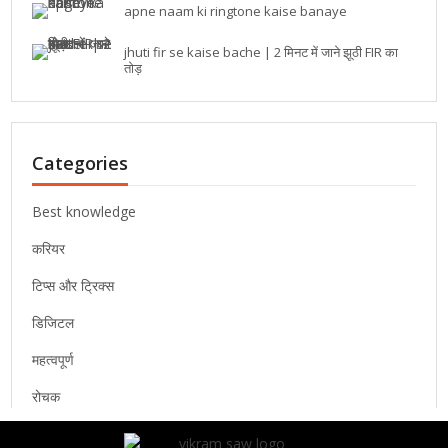
apne naam ki ringtone kaise banaye
jhuti fir se kaise bache | 2 मिनट में जाने झूठी FIR का
तोड़
Categories
Best knowledge
करियर
टिप्स और ट्रिक्स
डिजिटल
महत्वपूर्ण
रोचक