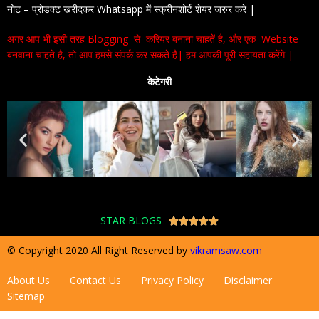
नोट – प्रोडक्ट खरीदकर Whatsapp में स्क्रीनशोर्ट शेयर जरुर करे |
अगर आप भी इसी तरह Blogging से करियर बनाना चाहतें है, और एक Website
बनवाना चाहते है, तो आप हमसे संपर्क कर सकते है| हम आपकी पूरी सहायता करेंगे |
केटेगरी
STAR BLOGS





© Copyright 2020 All Right Reserved by
vikramsaw.com
About Us
Contact Us
Privacy Policy
Disclaimer
Sitemap