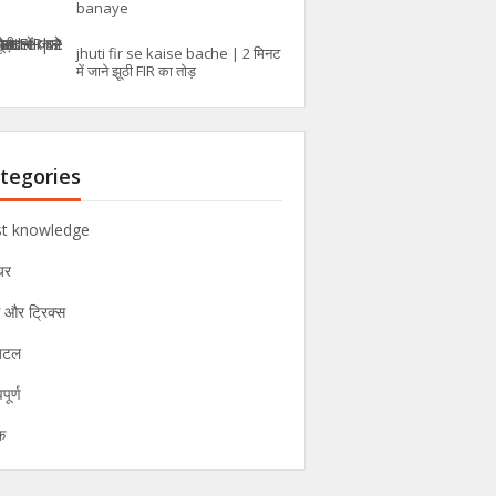
banaye
jhuti fir se kaise bache | 2 मिनट
में जाने झूठी FIR का तोड़
tegories
t knowledge
यर
स और ट्रिक्स
िटल
पूर्ण
क