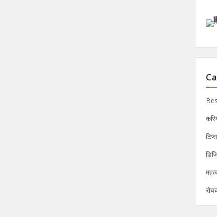
Ca
Bes
करि
टिप्
डिज
महत्व
रोच