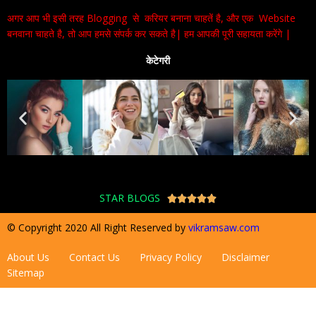
अगर आप भी इसी तरह Blogging से करियर बनाना चाहतें है, और एक Website
बनवाना चाहते है, तो आप हमसे संपर्क कर सकते है| हम आपकी पूरी सहायता करेंगे |
केटेगरी
STAR BLOGS





© Copyright 2020 All Right Reserved by
vikramsaw.com
About Us
Contact Us
Privacy Policy
Disclaimer
Sitemap